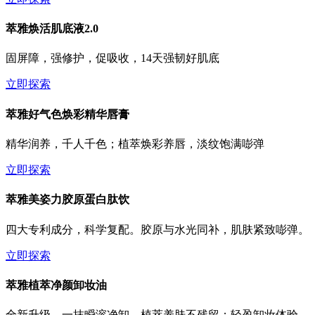
萃雅焕活肌底液2.0
固屏障，强修护，促吸收，14天强韧好肌底
立即探索
萃雅好气色焕彩精华唇膏
精华润养，千人千色；植萃焕彩养唇，淡纹饱满嘭弹
立即探索
萃雅美姿力胶原蛋白肽饮
四大专利成分，科学复配。胶原与水光同补，肌肤紧致嘭弹。
立即探索
萃雅植萃净颜卸妆油
全新升级，一抹瞬溶净卸，植萃养肤不残留；轻盈卸妆体验，