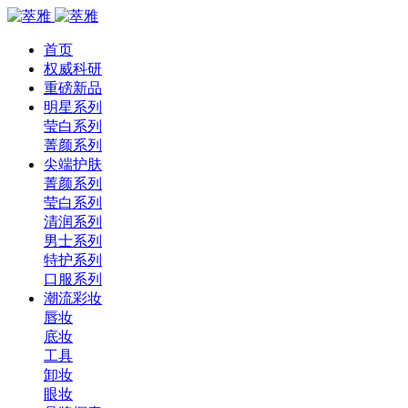
首页
权威科研
重磅新品
明星系列
莹白系列
菁颜系列
尖端护肤
菁颜系列
莹白系列
清润系列
男士系列
特护系列
口服系列
潮流彩妆
唇妆
底妆
工具
卸妆
眼妆